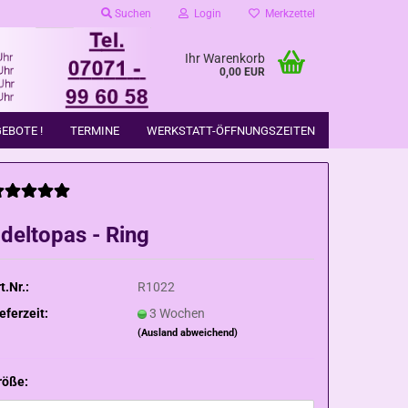
Suchen
Login
Merkzettel
Ihr Warenkorb
0,00 EUR
EBOTE !
TERMINE
WERKSTATT-ÖFFNUNGSZEITEN
deltopas - Ring
t.Nr.:
R1022
eferzeit:
3 Wochen
(Ausland abweichend)
röße: