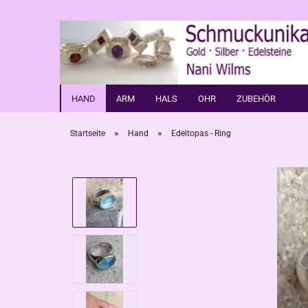
HAND
ARM
HALS
OHR
ZUBEHÖR
»
»
Startseite
Hand
Edeltopas - Ring