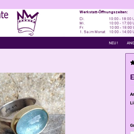
NEU !
ANG
E
Ar
Li
G